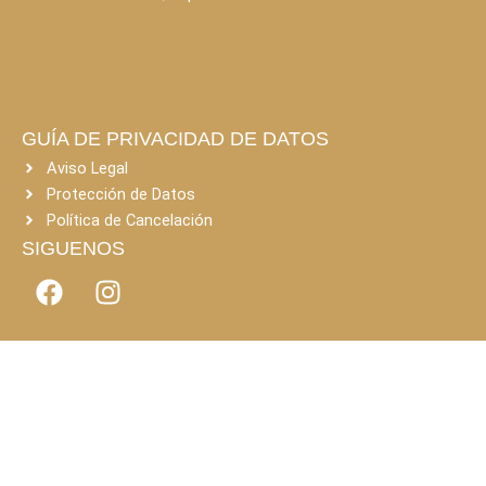
GUÍA DE PRIVACIDAD DE DATOS
Aviso Legal
Protección de Datos
Política de Cancelación
SIGUENOS
F
I
a
n
c
s
e
t
b
a
o
g
o
r
k
a