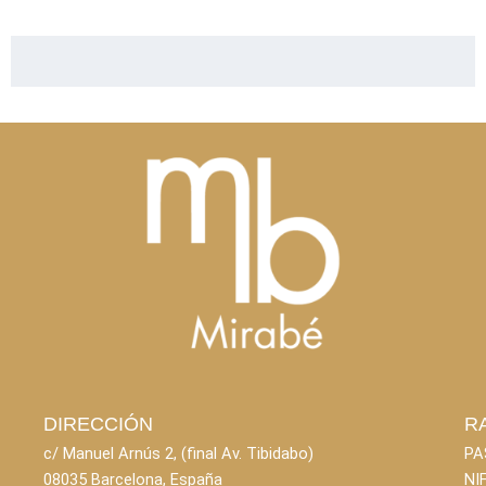
DIRECCIÓN
R
c/ Manuel Arnús 2, (final Av. Tibidabo)
PA
08035 Barcelona, España
NI