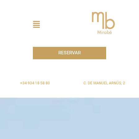
Ir
al
contenido
Menú
RESERVAR
+34 934 18 58 80
C. DE MANUEL ARNÚS, 2