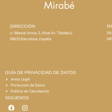
DIRECCIÓN
R
c/ Manuel Arnús 2, (final Av. Tibidabo)
PA
08035 Barcelona, España
NI
GUÍA DE PRIVACIDAD DE DATOS
Aviso Legal
Protección de Datos
Política de Cancelación
SIGUENOS
F
I
a
n