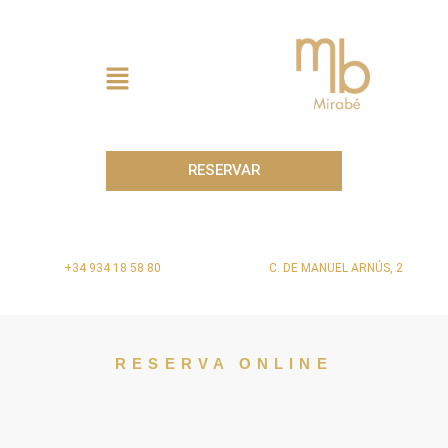
Ir
al
contenido
Menú
RESERVAR
+34 934 18 58 80
C. DE MANUEL ARNÚS, 2
RESERVA ONLINE