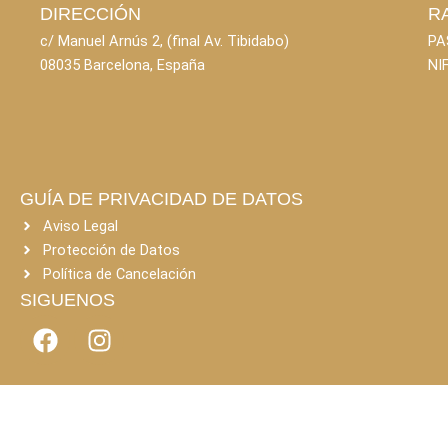
DIRECCIÓN
R
c/ Manuel Arnús 2, (final Av. Tibidabo)
PA
08035 Barcelona, España
NI
GUÍA DE PRIVACIDAD DE DATOS
Aviso Legal
Protección de Datos
Política de Cancelación
SIGUENOS
F
I
a
n
c
s
e
t
b
a