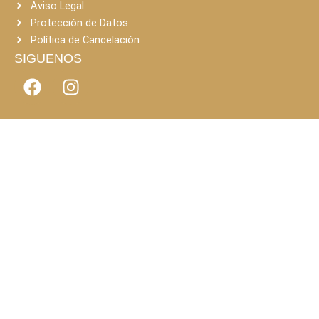
Aviso Legal
Protección de Datos
Política de Cancelación
SIGUENOS
F
I
a
n
c
s
e
t
b
a
o
g
o
r
k
a
m