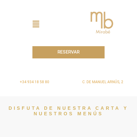
Ir
al
contenido
Menú
RESERVAR
+34 934 18 58 80
C. DE MANUEL ARNÚS, 2
DISFUTA DE NUESTRA CARTA Y
NUESTROS MENÚS